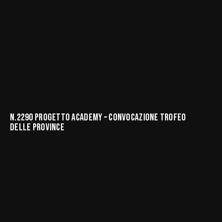
C.I.A. Provinciale Napoli
Comitati Provinciali
N.2290 PROGETTO ACADEMY – CONVOCAZIONE TROFEO
DELLE PROVINCE