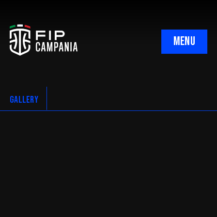
MENU
Uffici
Organigramma
GALLERY
Ufficio Gare Regionale
Ufficio Designazioni
Giudice Sportivo
Corte Sportiva Appello Territoriale
Minibasket Regionale
Minibasket Provinciale Napoli
C.N.A. Regionale
C.N.A. Napoli
C.I.A. Regionale