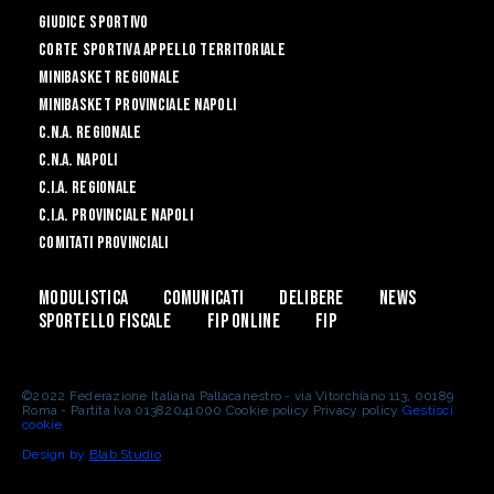
Giudice Sportivo
Corte Sportiva Appello Territoriale
Minibasket Regionale
Minibasket Provinciale Napoli
C.N.A. Regionale
C.N.A. Napoli
C.I.A. Regionale
C.I.A. Provinciale Napoli
Comitati Provinciali
Modulistica
Comunicati
Delibere
News
Sportello Fiscale
Fip Online
FIP
©2022 Federazione Italiana Pallacanestro - via Vitorchiano 113, 00189
Roma - Partita Iva 01382041000 Cookie policy Privacy policy
Gestisci
cookie
Design by
Blab Studio