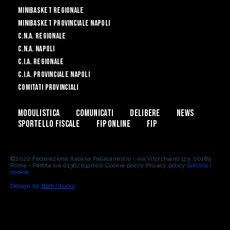
Minibasket Regionale
Minibasket Provinciale Napoli
C.N.A. Regionale
C.N.A. Napoli
C.I.A. Regionale
C.I.A. Provinciale Napoli
Comitati Provinciali
Modulistica
Comunicati
Delibere
News
Sportello Fiscale
Fip Online
FIP
©2022 Federazione Italiana Pallacanestro - via Vitorchiano 113, 00189
Roma - Partita Iva 01382041000 Cookie policy Privacy policy
Gestisci
cookie
Design by
Blab Studio