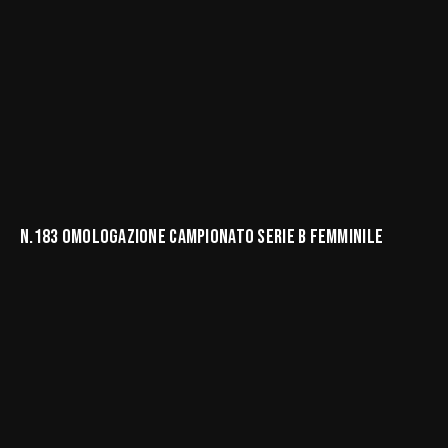
C.I.A. Provinciale Napoli
Comitati Provinciali
N.183 OMOLOGAZIONE CAMPIONATO SERIE B FEMMINILE