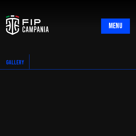
MENU
Uffici
Organigramma
GALLERY
Ufficio Gare Regionale
Ufficio Designazioni
Giudice Sportivo
Corte Sportiva Appello Territoriale
Minibasket Regionale
Minibasket Provinciale Napoli
C.N.A. Regionale
C.N.A. Napoli
C.I.A. Regionale